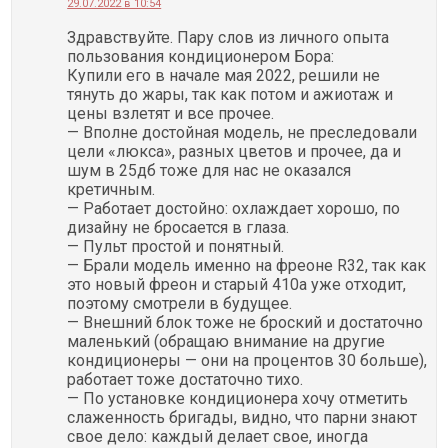
29.07.2022 в 10:54
Здравствуйте. Пару слов из личного опыта
пользования кондиционером Бора:
Купили его в начале мая 2022, решили не
тянуть до жары, так как потом и ажиотаж и
цены взлетят и все прочее.
— Вполне достойная модель, не преследовали
цели «люкса», разных цветов и прочее, да и
шум в 25дб тоже для нас не оказался
кретичным.
— Работает достойно: охлаждает хорошо, по
дизайну не бросается в глаза.
— Пульт простой и понятный.
— Брали модель именно на фреоне R32, так как
это новый фреон и старый 410a уже отходит,
поэтому смотрели в будущее.
— Внешний блок тоже не броский и достаточно
маленький (обращаю внимание на другие
кондиционеры — они на процентов 30 больше),
работает тоже достаточно тихо.
— По установке кондиционера хочу отметить
слаженность бригады, видно, что парни знают
свое дело: каждый делает свое, иногда