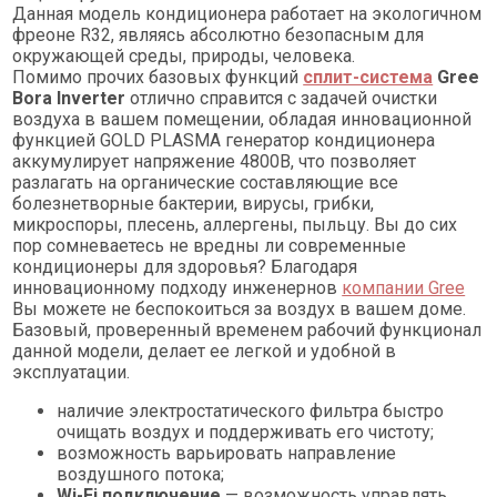
Данная модель кондиционера работает на экологичном
фреоне R32, являясь абсолютно безопасным для
окружающей среды, природы, человека.
Помимо прочих базовых функций
сплит-система
Gree
Bora Inverter
отлично справится с задачей очистки
воздуха в вашем помещении, обладая инновационной
функцией GOLD PLASMA генератор кондиционера
аккумулирует напряжение 4800В, что позволяет
разлагать на органические составляющие все
болезнетворные бактерии, вирусы, грибки,
микроспоры, плесень, аллергены, пыльцу. Вы до сих
пор сомневаетесь не вредны ли современные
кондиционеры для здоровья? Благодаря
инновационному подходу инженернов
компании Gree
Вы можете не беспокоиться за воздух в вашем доме.
Базовый, проверенный временем рабочий функционал
данной модели, делает ее легкой и удобной в
эксплуатации.
наличие электростатического фильтра быстро
очищать воздух и поддерживать его чистоту;
возможность варьировать направление
воздушного потока;
Wi-Fi подключение
— возможность управлять