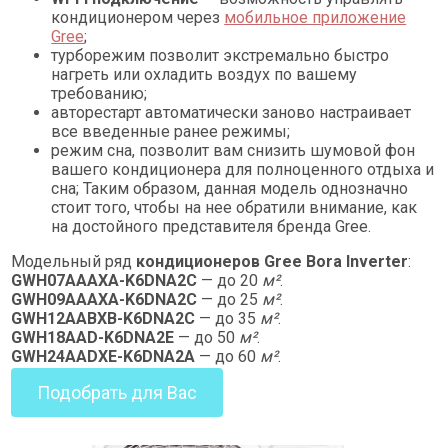
кондиционером через
мобильное приложение
Gree
;
турборежим позволит экстремально быстро
нагреть или охладить воздух по вашему
требованию;
авторестарт автоматически заново настраивает
все введенные ранее режимы;
режим сна, позволит вам снизить шумовой фон
вашего кондиционера для полноценного отдыха и
сна; Таким образом, данная модель однозначно
стоит того, чтобы на нее обратили внимание, как
на достойного представителя бренда Gree.
Модельный ряд
кондиционеров Gree Bora Inverter
:
GWH07АААХА-K6DNA2С
— до 20
м²
.
GWH09АААХА-K6DNA2С
— до 25
м²
.
GWH12ААBХB-K6DNA2С
— до 35
м²
.
GWH18ААD-K6DNA2E
— до 50
м²
.
GWH24ААDХE-K6DNA2A
— до 60
м²
.
Подобрать для Вас